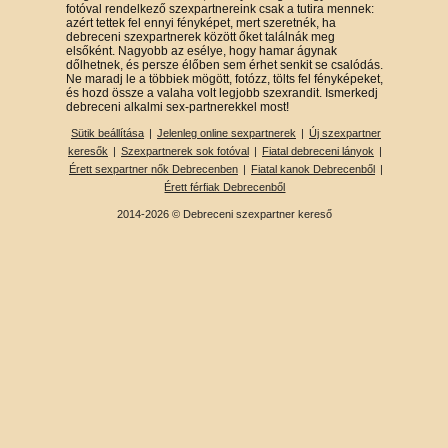
fotóval rendelkező szexpartnereink csak a tutira mennek:
azért tettek fel ennyi fényképet, mert szeretnék, ha
debreceni szexpartnerek között őket találnák meg
elsőként. Nagyobb az esélye, hogy hamar ágynak
dőlhetnek, és persze élőben sem érhet senkit se csalódás.
Ne maradj le a többiek mögött, fotózz, tölts fel fényképeket,
és hozd össze a valaha volt legjobb szexrandit. Ismerkedj
debreceni alkalmi sex-partnerekkel most!
Sütik beállítása
|
Jelenleg online sexpartnerek
|
Új szexpartner
keresők
|
Szexpartnerek sok fotóval
|
Fiatal debreceni lányok
|
Érett sexpartner nők Debrecenben
|
Fiatal kanok Debrecenből
|
Érett férfiak Debrecenből
2014-2026 © Debreceni szexpartner kereső