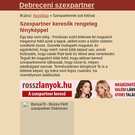
Debreceni szexpartner
kereső
Itt jársz:
Kezdőlap
» Szexpartnerek sok fotóval
Szexpartner keresők rengeteg
Női szexpartnerek
|
Férfi
fényképpel
szexpartnerek
Egy kép nem elég - Pontosan ezért töltenek fel magukról
megannyi fotót azok a tagok, akiket ezen a külön oldalon
szedtünk össze. Szeretik mutogatni magukat, és
egyértelmű, hogy miért: minél több képed van, annál
biztosabb, hogy valaki Rád talál és Veled akar ismerkedni.
Tegyél fel magadról több fotót, hogy aktívan kereső
szexpartnereink láthassák, hogy nézel ki, milyen
adottságaid vannak. Természetesen böngészd Te is a
többiek képeit, így tutira nem fogsz csalódni, ha
személyesen találkoztok.