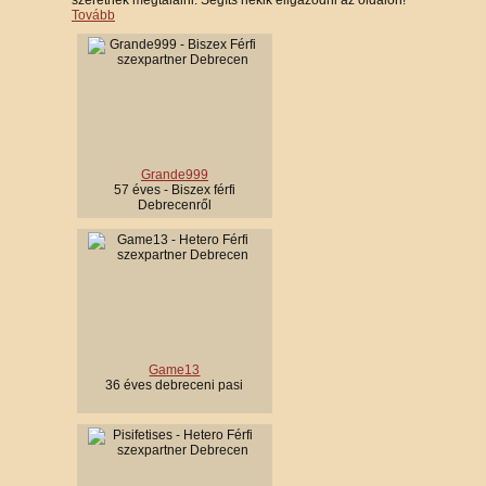
szeretnék megtalálni. Segíts nekik eligazodni az oldalon!
Tovább
Grande999
57 éves - Biszex férfi
Debrecenről
Game13
36 éves debreceni pasi