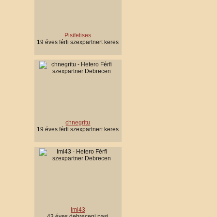
Pisifetises
19 éves férfi szexpartnert keres
chnegritu
19 éves férfi szexpartnert keres
Imi43
43 éves debreceni pasi