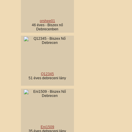
orshee01
46 éves - Biszex nő
Debrecenben
Q12345
51 éves debreceni lány
Eni1509
35 éves debreceni lány