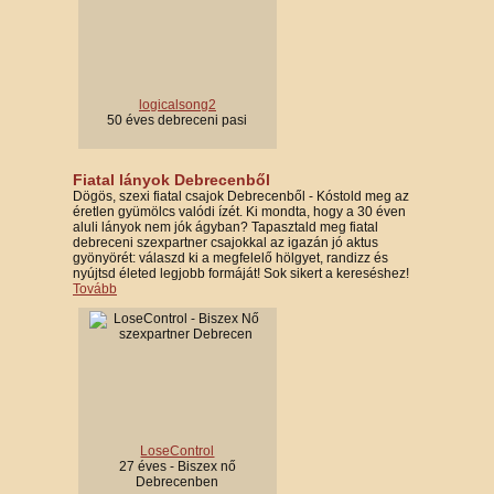
logicalsong2
50 éves debreceni pasi
Fiatal lányok Debrecenből
Dögös, szexi fiatal csajok Debrecenből - Kóstold meg az
éretlen gyümölcs valódi ízét. Ki mondta, hogy a 30 éven
aluli lányok nem jók ágyban? Tapasztald meg fiatal
debreceni szexpartner csajokkal az igazán jó aktus
gyönyörét: válaszd ki a megfelelő hölgyet, randizz és
nyújtsd életed legjobb formáját! Sok sikert a kereséshez!
Tovább
LoseControl
27 éves - Biszex nő
Debrecenben