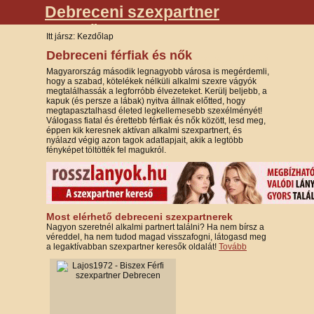
Debreceni szexpartner
kereső
Itt jársz: Kezdőlap
Debreceni férfiak és nők
Női szexpartnerek
|
Férfi
Magyarország második legnagyobb városa is megérdemli,
szexpartnerek
hogy a szabad, kötelékek nélküli alkalmi szexre vágyók
megtalálhassák a legforróbb élvezeteket. Kerülj beljebb, a
kapuk (és persze a lábak) nyitva állnak előtted, hogy
megtapasztalhasd életed legkellemesebb szexélményét!
Válogass fiatal és érettebb férfiak és nők között, lesd meg,
éppen kik keresnek aktívan alkalmi szexpartnert, és
nyálazd végig azon tagok adatlapjait, akik a legtöbb
fényképet töltötték fel magukról.
Most elérhető debreceni szexpartnerek
Nagyon szeretnél alkalmi partnert találni? Ha nem bírsz a
véreddel, ha nem tudod magad visszafogni, látogasd meg
a legaktívabban szexpartner keresők oldalát!
Tovább