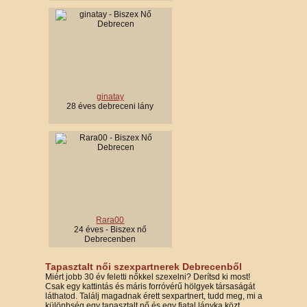
ginatay
28 éves debreceni lány
Rara00
24 éves - Biszex nő
Debrecenben
Tapasztalt női szexpartnerek Debrecenből
Miért jobb 30 év feletti nőkkel szexelni? Derítsd ki most!
Csak egy kattintás és máris forróvérű hölgyek társaságát
láthatod. Találj magadnak érett sexpartnert, tudd meg, mi a
különbség egy tapasztalt nő és egy fiatal lányka közt.