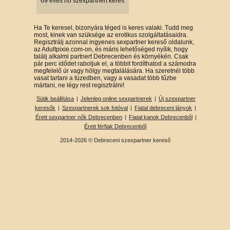
69 éves nő szexpartnert keres
Ha Te keresel, bizonyára téged is keres valaki. Tudd meg
most, kinek van szüksége az erotikus szolgáltatásaidra.
Regisztrálj azonnal ingyenes sexpartner kereső oldalunk,
az Adultpixie.com-on, és máris lehetőséged nyílik, hogy
találj alkalmi partnert Debrecenben és környékén. Csak
pár perc idődet raboljuk el, a többit fordíthatod a számodra
megfelelő úr vagy hölgy megtalálására. Ha szeretnél több
vasat tartani a tüzedben, vagy a vasadat több tűzbe
mártani, ne légy rest regisztrálni!
Sütik beállítása
|
Jelenleg online sexpartnerek
|
Új szexpartner
keresők
|
Szexpartnerek sok fotóval
|
Fiatal debreceni lányok
|
Érett sexpartner nők Debrecenben
|
Fiatal kanok Debrecenből
|
Érett férfiak Debrecenből
2014-2026 © Debreceni szexpartner kereső